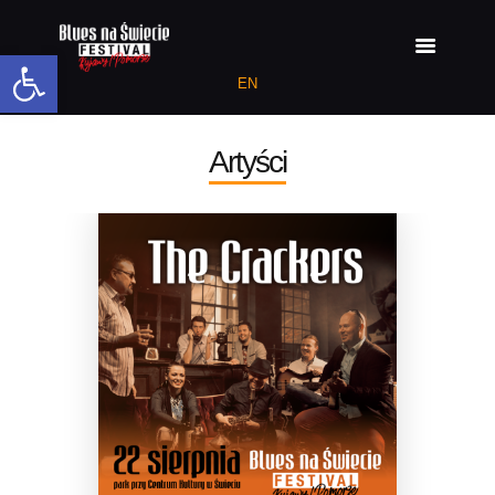
Open toolbar
EN
ARTYŚCI 2026
Artyści
PROGRAM 2026
AKTUALNOŚCI
MIEJSCE
MEDIA
POPRZEDNIE
EDYCJE
DEKLARACJA
DOSTĘPNOŚCI
RAPORT O STANIE
DOSTĘPNOŚCI