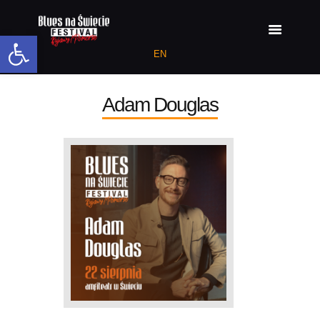
Open toolbar
EN
ARTYŚCI 2026
Adam Douglas
PROGRAM 2026
AKTUALNOŚCI
MIEJSCE
MEDIA
POPRZEDNIE
EDYCJE
DEKLARACJA
DOSTĘPNOŚCI
RAPORT O STANIE
DOSTĘPNOŚCI