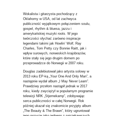
KONTAKT
Wokalista i gitarzysta pochodzący z
Oklahomy w USA, od lat zachwyca
publiczność wyjątkowym połączeniem soulu,
gospel, rhythm & bluesa, jazzu i
amerykańskiej muzyki roots. W jego
twórczości słychać zarówno inspiracje
legendami takimi jak Howlin’ Wolf, Ray
Charles, Tom Petty czy Bonnie Raitt, jak i
wpływ surowych, norweskich krajobrazów,
które stały się jego drugim domem po
przeprowadzce do Norwegii w 2007 roku.
Douglas zadebiutował jako artysta solowy w
2013 roku EP-ką „Your One And Only Man”, a
następnie wydał album „I May Never Learn”.
Prawdziwy przełom nastąpił jednak w 2017
roku, kiedy zwyciężył w popularnym programie
telewizji NRK „Stjernekamp”, zdobywając
serca publiczności w całej Norwegii. Rok
później ukazał się znakomicie przyjęty album
„The Beauty & The Brawn”, który ugruntował
jego pozycję jako jednego z najciekawszych